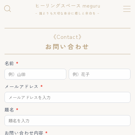
ヒーリングスペース meguru
~ 誰よりも大切な自分に癒しと余白を ~
MENU
《Contact》
ホーム
お問い合わせ
Web予約(レゼルバ)
お
名前
*
問
名
名
お知らせ
い
前
前
メールアドレス
*
合
施術フロー
わ
せ
題名
*
メニュー
アロマトリートメント
レイキヒーリング
お問い合わせ内容
*